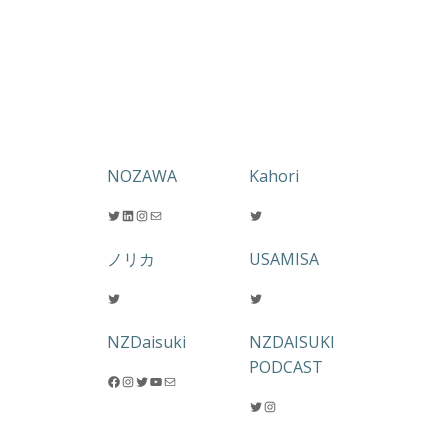
NOZAWA
Kahori
Twitter
LinkedIn
Instagram
メール
Twitter
ノリカ
USAMISA
Twitter
Twitter
NZDaisuki
NZDAISUKI
PODCAST
Facebook
Instagram
Twitter
YouTube
メール
Twitter
Instagram