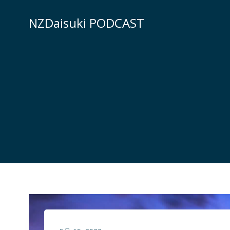
コ
ン
NZDaisuki PODCAST
テ
ン
ツ
へ
ス
キ
ッ
プ