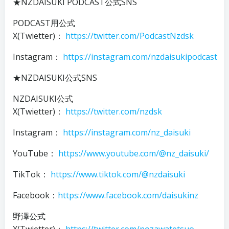
★NZDAISUKI PODCAST公式SNS
PODCAST用公式
X(Twietter)：
https://twitter.com/PodcastNzdsk
Instagram：
https://instagram.com/nzdaisukipodcast
★NZDAISUKI公式SNS
NZDAISUKI公式
X(Twietter)：
https://twitter.com/nzdsk
Instagram：
https://instagram.com/nz_daisuki
YouTube：
https://www.youtube.com/@nz_daisuki/
TikTok：
https://www.tiktok.com/@nzdaisuki
Facebook：
https://www.facebook.com/daisukinz
野澤公式
X(Twietter)：
https://twitter.com/nozawatetsuo