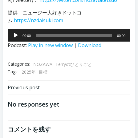
提供：ニュージー大好きドットコ
ム
https://nzdaisuki.com
音
00:00
00:00
声
Podcast:
Play in new window
|
Download
プ
レ
ー
Categories:
NOZAWA
Terryのひとりごと
ヤ
Tags:
2025年
目標
ー
投
Previous post
稿
No responses yet
ナ
コメントを残す
ビ