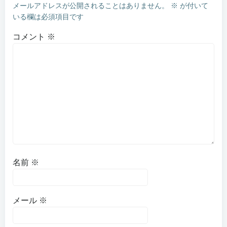
メールアドレスが公開されることはありません。
※
が付いて
ゲ
いる欄は必須項目です
ー
コメント
※
シ
ョ
ン
名前
※
メール
※