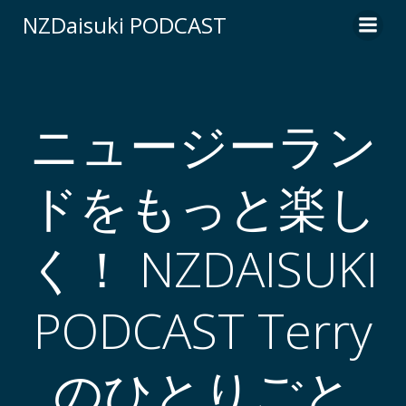
コ
NZDaisuki PODCAST
ン
テ
ン
ツ
へ
ニュージーラン
ス
キ
ドをもっと楽し
ッ
プ
く！ NZDAISUKI
PODCAST Terry
のひとりごと