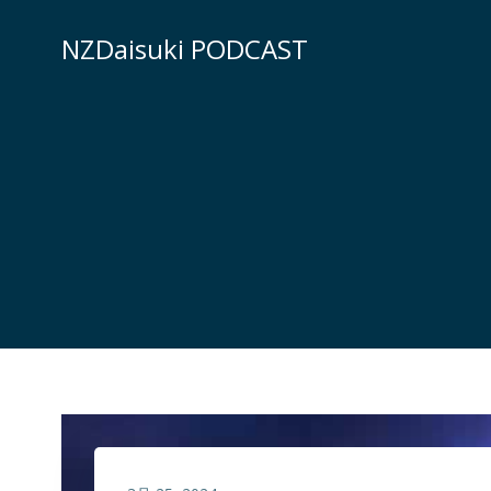
コ
ン
NZDaisuki PODCAST
テ
ン
ツ
へ
ス
キ
ッ
プ