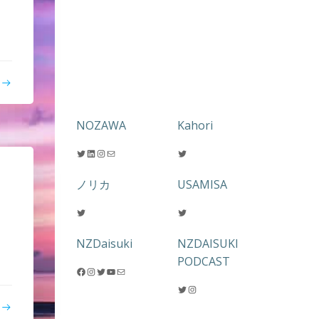
NOZAWA
Kahori
Twitter
LinkedIn
Instagram
メール
Twitter
ノリカ
USAMISA
Twitter
Twitter
NZDaisuki
NZDAISUKI
PODCAST
Facebook
Instagram
Twitter
YouTube
メール
Twitter
Instagram