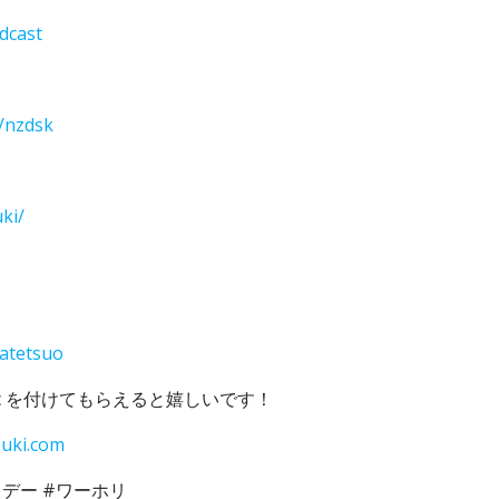
odcast
m/nzdsk
ki/
z
watetsuo
zdskpc を付けてもらえると嬉しいです！
suki.com
リデー #ワーホリ