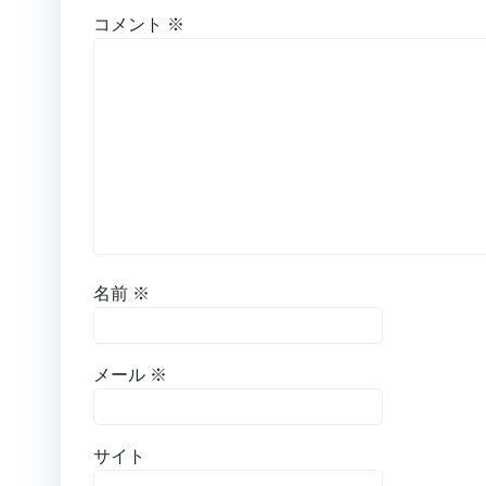
ゲ
コメント
※
ー
シ
ョ
ン
名前
※
メール
※
サイト