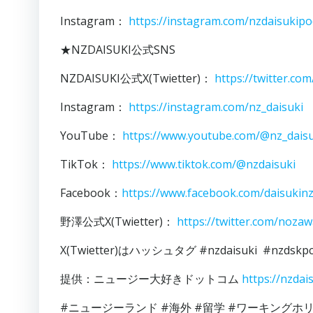
Instagram：
https://instagram.com/nzdaisukip
★NZDAISUKI公式SNS
NZDAISUKI公式X(Twietter)：
https://twitter.co
Instagram：
https://instagram.com/nz_daisuki
YouTube：
https://www.youtube.com/@nz_daisu
TikTok：
https://www.tiktok.com/@nzdaisuki
Facebook：
https://www.facebook.com/daisukin
野澤公式X(Twietter)：
https://twitter.com/noza
X(Twietter)はハッシュタグ #nzdaisuki #n
提供：ニュージー大好きドットコム
https://nzdai
#ニュージーランド #海外 #留学 #ワーキングホ