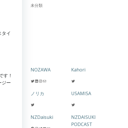
未分類
スタイ
NOZAWA
Kahori
です！
Twitter
LinkedIn
Instagram
メール
Twitter
ージー
ノリカ
USAMISA
Twitter
Twitter
NZDaisuki
NZDAISUKI
PODCAST