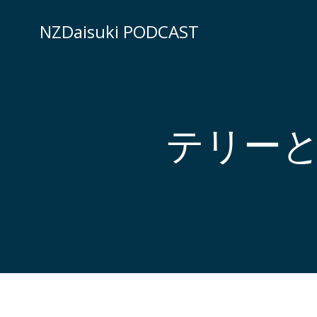
コ
ン
NZDaisuki PODCAST
テ
ン
ツ
へ
ス
テリー
キ
ッ
プ