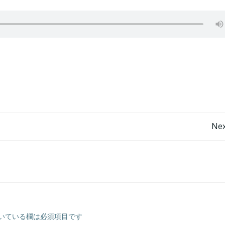
投
Nex
稿
ナ
ビ
いている欄は必須項目です