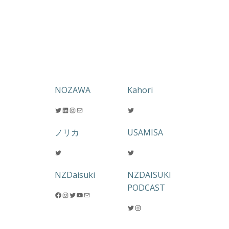
NOZAWA
Kahori
Twitter
LinkedIn
Instagram
メール
Twitter
ノリカ
USAMISA
Twitter
Twitter
NZDaisuki
NZDAISUKI
PODCAST
Facebook
Instagram
Twitter
YouTube
メール
Twitter
Instagram