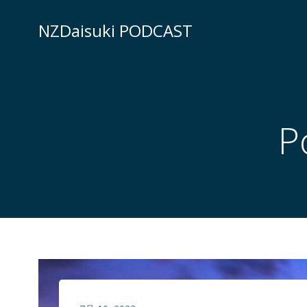
コ
ン
NZDaisuki PODCAST
テ
ン
ツ
へ
ス
P
キ
ッ
プ