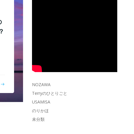
の
？
NOZAWA
Terryのひとりごと
USAMISA
のりかほ
未分類