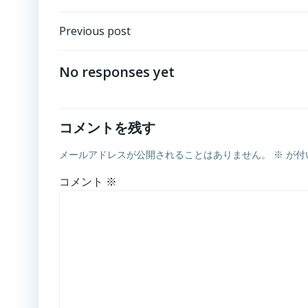
投
Previous post
稿
No responses yet
ナ
ビ
コメントを残す
メールアドレスが公開されることはありません。
※
が付
ゲ
コメント
※
ー
シ
ョ
ン