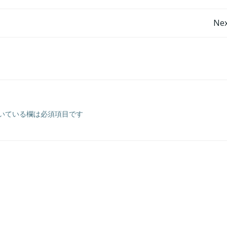
に
投
は
Nex
上
稿
下
矢
ナ
印
キ
ビ
ー
を
いている欄は必須項目です
ゲ
使
っ
ー
て
く
シ
だ
さ
ョ
い
ン