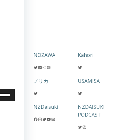
NOZAWA
Kahori
Twitter
LinkedIn
Instagram
メール
Twitter
ノリカ
USAMISA
Twitter
Twitter
NZDaisuki
NZDAISUKI
PODCAST
Facebook
Instagram
Twitter
YouTube
メール
Twitter
Instagram