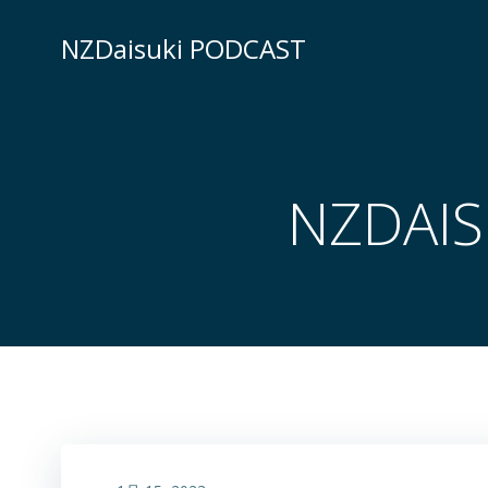
コ
ン
NZDaisuki PODCAST
テ
ン
ツ
へ
ス
NZDAIS
キ
ッ
プ