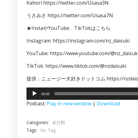
Kahori https://twitter.com/Usasa3N
うさみさ https://twitter.com/Usasa7N
★InstaやYouTube、TikTokはこちら
Instagram: https://instagram.com/nz_daisuki
YouTube: https://www.youtube.com/@nz_daisuk
TikTok: https://www.tiktok.com/@nzdaisuki
提供：ニュージー大好きドットコム https://nzdaisu
音
00:00
声
Podcast:
Play in new window
|
Download
プ
レ
ー
Categories:
未分類
ヤ
Tags:
No Tag
ー