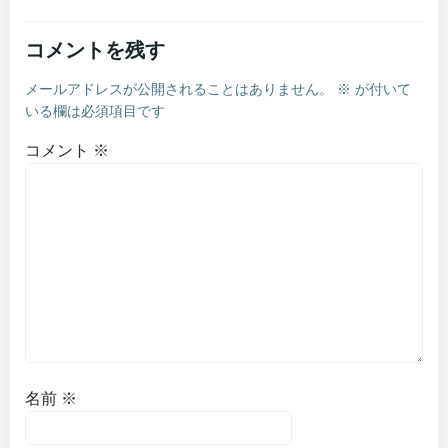
ナ
ナ
コメントを残す
ビ
ビ
メールアドレスが公開されることはありません。
※
が付いて
ゲ
ゲ
いる欄は必須項目です
ー
ー
コメント
※
シ
シ
ョ
ョ
ン
ン
名前
※