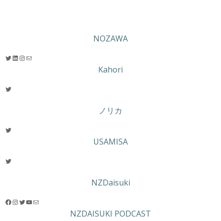
NOZAWA
Twitter
LinkedIn
Instagram
メール
Kahori
Twitter
ノリカ
Twitter
USAMISA
Twitter
NZDaisuki
Facebook
Instagram
Twitter
YouTube
メール
NZDAISUKI PODCAST