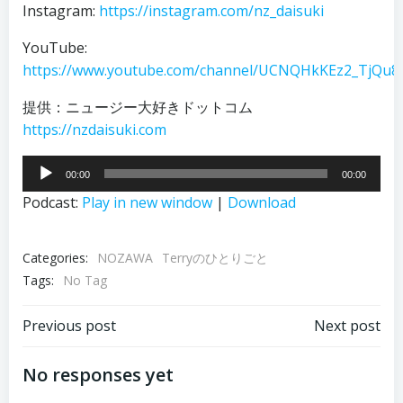
Instagram:
https://instagram.com/nz_daisuki
YouTube:
https://www.youtube.com/channel/UCNQHkKEz2_TjQu8
提供：ニュージー大好きドットコム
https://nzdaisuki.com
音
00:00
00:00
声
Podcast:
Play in new window
|
Download
プ
レ
ー
Categories:
NOZAWA
Terryのひとりごと
ヤ
Tags:
No Tag
ー
投
投
Previous post
Next post
稿
稿
No responses yet