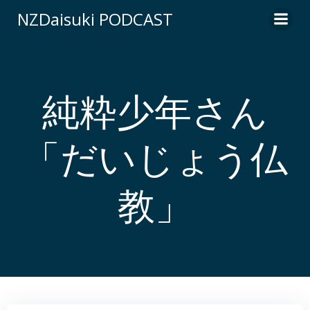
コ
NZDaisuki PODCAST
ン
テ
ン
ツ
へ
純粋少年さん
ス
キ
「だいじょう仏
ッ
プ
教」