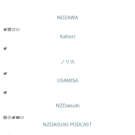
NOZAWA
Twitter
LinkedIn
Instagram
メール
Kahori
Twitter
ノリカ
Twitter
USAMISA
Twitter
NZDaisuki
Facebook
Instagram
Twitter
YouTube
メール
NZDAISUKI PODCAST