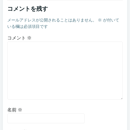
ナ
ナ
コメントを残す
ビ
ビ
メールアドレスが公開されることはありません。
※
が付いて
ゲ
ゲ
いる欄は必須項目です
ー
ー
コメント
※
シ
シ
ョ
ョ
ン
ン
名前
※