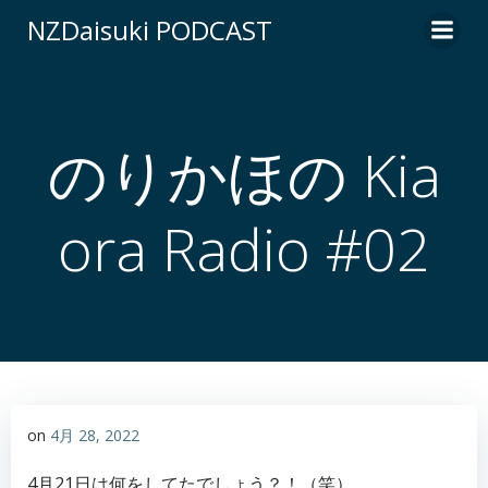
コ
NZDaisuki PODCAST
ン
テ
ン
ツ
へ
のりかほの Kia
ス
キ
ora Radio #02
ッ
プ
on
4月 28, 2022
4月21日は何をしてたでしょう？！（笑）