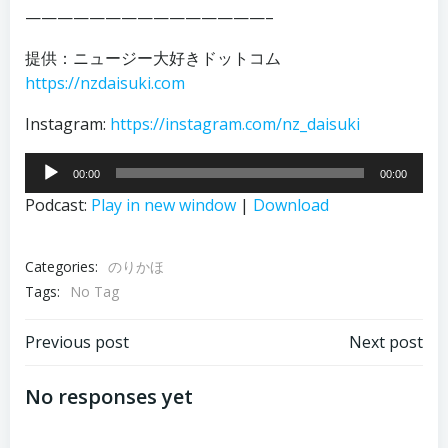
———————————————–
提供：ニュージー大好きドットコム
https://nzdaisuki.com
Instagram:
https://instagram.com/nz_daisuki
音
00:00
00:00
声
Podcast:
Play in new window
|
Download
プ
レ
ー
Categories:
のりかほ
ヤ
Tags:
No Tag
ー
投
投
Previous post
Next post
稿
稿
No responses yet