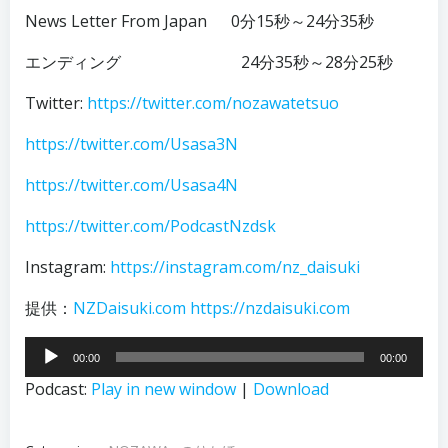
News Letter From Japan 0分15秒～24分35秒
エンディング 24分35秒～28分25秒
Twitter:
https://twitter.com/nozawatetsuo
https://twitter.com/Usasa3N
https://twitter.com/Usasa4N
https://twitter.com/PodcastNzdsk
Instagram:
https://instagram.com/nz_daisuki
提供：
NZDaisuki.com
https://nzdaisuki.com
音
00:00
00:00
声
Podcast:
Play in new window
|
Download
プ
レ