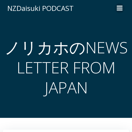
コ
NZDaisuki PODCAST
ン
テ
ン
ツ
へ
ノリカホのNEWS
ス
キ
LETTER FROM
ッ
プ
JAPAN