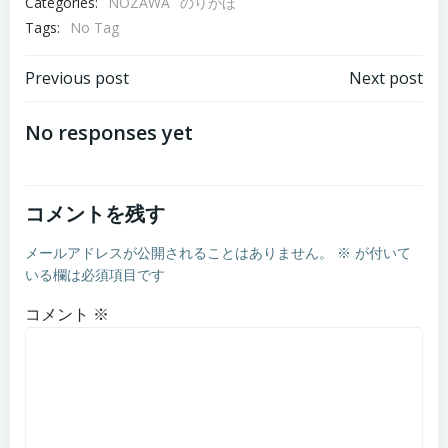
ー
Categories:
NOZAWA
のりかほ
ヤ
Tags:
No Tag
ー
投
投
Previous post
Next post
稿
稿
No responses yet
ナ
ナ
コメントを残す
ビ
ビ
メールアドレスが公開されることはありません。
※
が付いて
ゲ
ゲ
いる欄は必須項目です
ー
ー
コメント
※
シ
シ
ョ
ョ