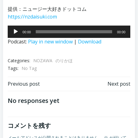
提供：ニュージー大好きドットコム
https://nzdaisuki.com
音
00:00
00:00
声
Podcast:
Play in new window
|
Download
プ
レ
ー
Categories:
NOZAWA
のりかほ
ヤ
Tags:
No Tag
ー
投
投
Previous post
Next post
稿
稿
No responses yet
ナ
ナ
コメントを残す
ビ
ビ
メールアドレスが公開されることはありません。
※
が付いて