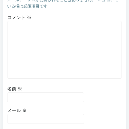
ゲ
ゲ
いる欄は必須項目です
ー
ー
コメント
※
シ
シ
ョ
ョ
ン
ン
名前
※
メール
※