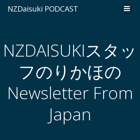
コ
NZDaisuki PODCAST
ン
テ
ン
ツ
へ
NZDAISUKIスタッ
ス
キ
フのりかほの
ッ
プ
Newsletter From
Japan