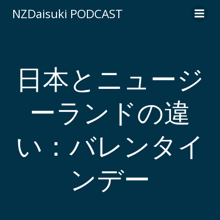
コ
NZDaisuki PODCAST
ン
テ
ン
ツ
へ
日本とニュージ
ス
キ
ーランドの違
ッ
プ
い：バレンタイ
ンデー