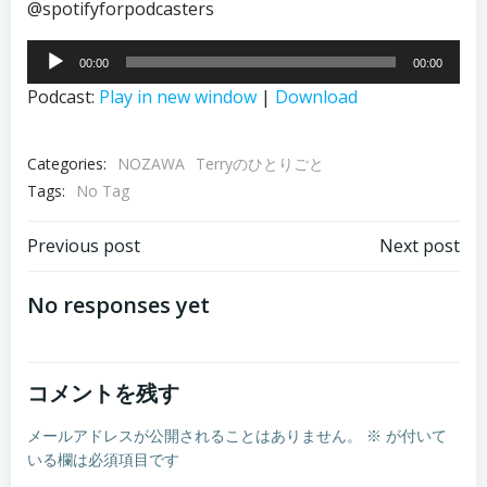
@spotifyforpodcasters
音
00:00
00:00
声
Podcast:
Play in new window
|
Download
プ
レ
ー
Categories:
NOZAWA
Terryのひとりごと
ヤ
Tags:
No Tag
ー
投
投
Previous post
Next post
稿
稿
No responses yet
ナ
ナ
コメントを残す
ビ
ビ
メールアドレスが公開されることはありません。
※
が付いて
ゲ
ゲ
いる欄は必須項目です