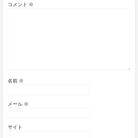
ー
ー
コメント
※
シ
シ
ョ
ョ
ン
ン
名前
※
メール
※
サイト