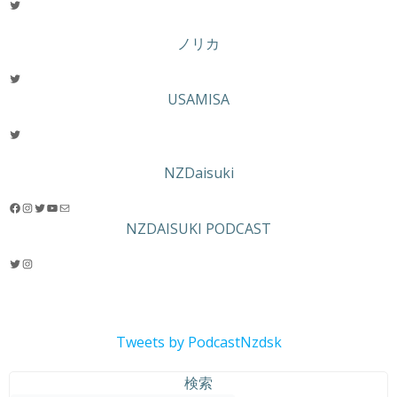
Twitter
ノリカ
Twitter
USAMISA
Twitter
NZDaisuki
Facebook
Instagram
Twitter
YouTube
メール
NZDAISUKI PODCAST
Twitter
Instagram
Tweets by PodcastNzdsk
検索