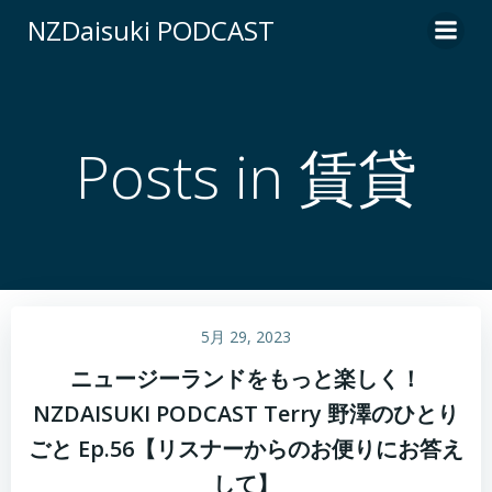
コ
NZDaisuki PODCAST
ン
テ
ン
ツ
へ
Posts in 賃貸
ス
キ
ッ
プ
5月 29, 2023
ニュージーランドをもっと楽しく！
NZDAISUKI PODCAST Terry 野澤のひとり
ごと Ep.56【リスナーからのお便りにお答え
して】