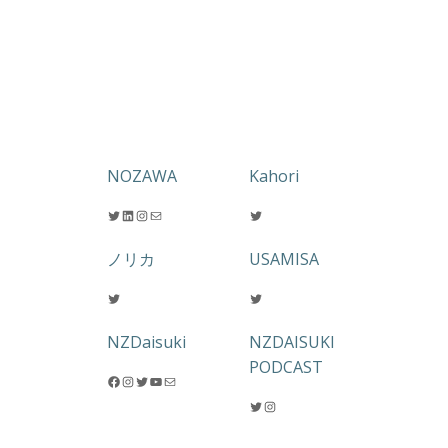
NOZAWA
Kahori
Twitter
LinkedIn
Instagram
メール
Twitter
ノリカ
USAMISA
Twitter
Twitter
NZDaisuki
NZDAISUKI
PODCAST
Facebook
Instagram
Twitter
YouTube
メール
Twitter
Instagram