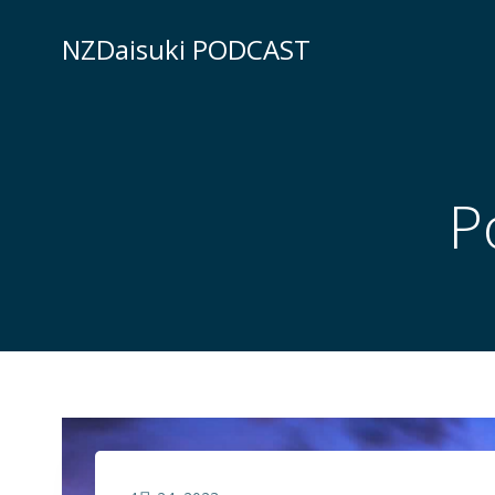
コ
ン
NZDaisuki PODCAST
テ
ン
ツ
へ
ス
P
キ
ッ
プ